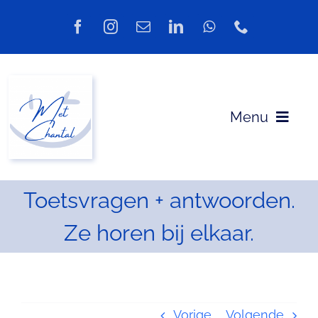
Ga
naar
inhoud
Menu
Welkom bij Met Chantal
Toetsvragen + antwoorden.
Aanbod
Ze horen bij elkaar.
Over mij
Blog
Vorige
Volgende