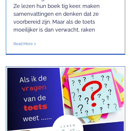
Als ik de vragen van de toets
Ze lezen hun boek tig keer, maken
samenvattingen en denken dat ze
weet……
voorbereid zijn. Maar als de toets
Leren met Chantal
moeilijker is dan verwacht, raken
Read More