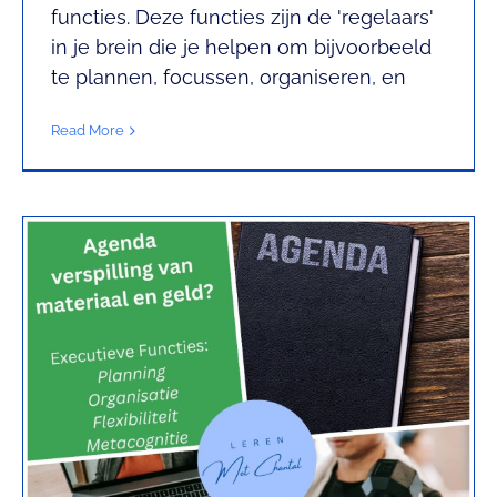
verspilling van materialen en
functies. Deze functies zijn de 'regelaars'
geld?
in je brein die je helpen om bijvoorbeeld
Plannen met Chantal
te plannen, focussen, organiseren, en
Read More