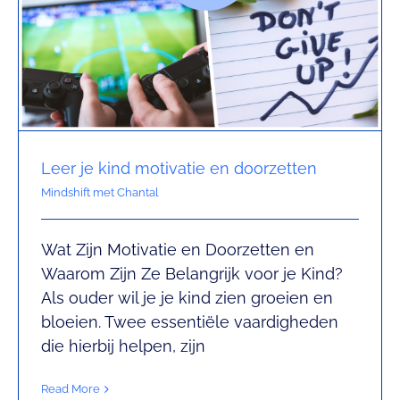
Leer je kind motivatie en doorzetten
Mindshift met Chantal
Wat Zijn Motivatie en Doorzetten en
Wat zijn planning en organisatie
Waarom Zijn Ze Belangrijk voor je Kind?
Als ouder wil je je kind zien groeien en
en waarom zijn ze belangrijk?
bloeien. Twee essentiële vaardigheden
Plannen met Chantal
die hierbij helpen, zijn
Read More