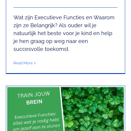
Wat zijn Executieve Functies en Waarom
Ik ben Jeugdbreincoach. Maar
zijn ze Belangrijk? Als ouder wil je
natuurlijk het beste voor je kind en help
wat betekent dat?
je hen graag op weg naar een
Leren met Chantal
succesvolle toekomst.
Read More