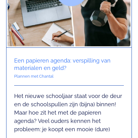
Een papieren agenda: verspilling van
materialen en geld?
Plannen met Chantal
Het nieuwe schooljaar staat voor de deur
Huiswerk maken vanuit
en de schoolspullen zijn (bijna) binnen!
Maar hoe zit het met de papieren
motivatie of discipline.
agenda? Veel ouders kennen het
Leren met Chantal
probleem: je koopt een mooie (dure)