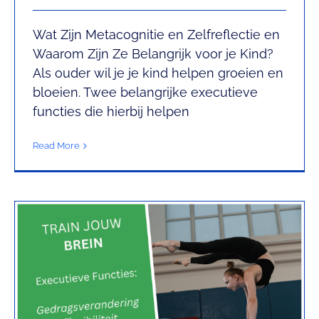
Wat Zijn Metacognitie en Zelfreflectie en
Gedragsverandering en
Waarom Zijn Ze Belangrijk voor je Kind?
Als ouder wil je je kind helpen groeien en
Flexibiliteit
bloeien. Twee belangrijke executieve
Mindshift met Chantal
functies die hierbij helpen
Read More