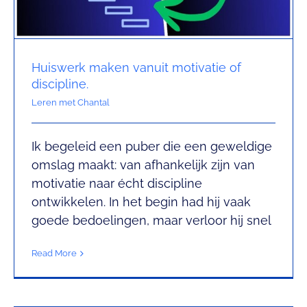
Huiswerk maken vanuit motivatie of
discipline.
Leren met Chantal
Ik begeleid een puber die een geweldige
Actief leren = meer punten op je
omslag maakt: van afhankelijk zijn van
motivatie naar écht discipline
toets = hoger cijfer!
ontwikkelen. In het begin had hij vaak
Leren met Chantal
goede bedoelingen, maar verloor hij snel
Read More