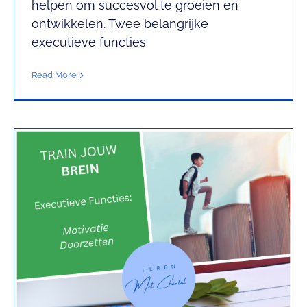
helpen om succesvol te groeien en
doorzetten
ontwikkelen. Twee belangrijke
Mindshift met Chantal
executieve functies
Read More